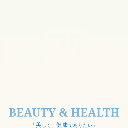
BEAUTY & HEALTH
美
健康
「
しく、
でありたい」