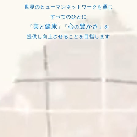
世界のヒューマンネットワークを通じ
すべてのひとに
美
健康
心
豊かさ
「
と
」「
の
」を
提供し向上させることを目指します